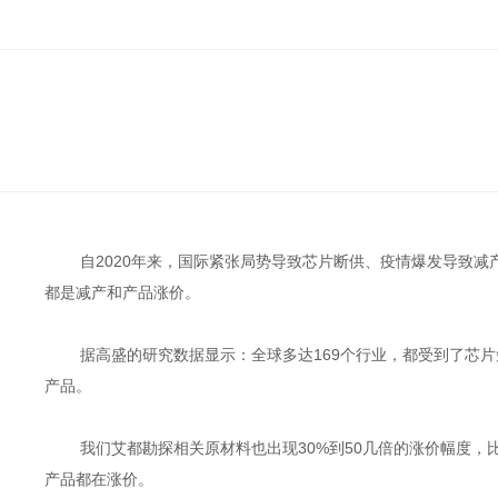
自
2020
年来，国际紧张局势导致芯片断供、疫情爆发导致减
都是减产和产品涨价。
据高盛的研究数据显示：全球多达
169
个行业，都受到了芯片
产品。
我们艾都勘探相关原材料也出现
30%
到
50
几倍的涨价幅度，
产品都在涨价。