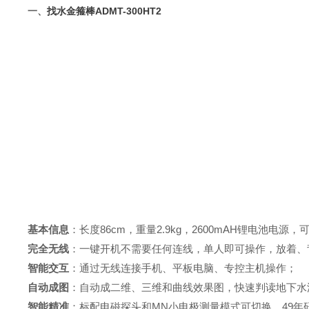
一、
找水金箍棒
ADMT-300HT2
基本信息
：长度
86cm
，重量
2.9kg
，
2600mAH
锂电池电源，
完全无线
：一键开机不需要任何连线，单人即可操作，放着、
智能交互
：通过无线连接手机、平板电脑、专控主机操作；
自动成图
：自动成二维、三维和曲线效果图，快速判读地下水
智能精准
：标配电磁探头和
MN
小电极测量模式可切换，
49
年