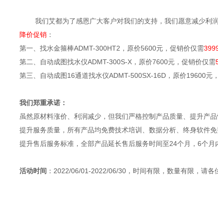
我们艾都为了感恩广大客户对我们的支持，我们愿意减少利
降价促销
：
第一、找水金箍棒
ADMT-300HT2
，原价
5600
元，促销价仅需
399
第二、自动成图找水仪
ADMT-300S-X
，原价
7600
元，促销价仅需
第三、自动成图
16
通道找水仪
ADMT-500SX-16D
，原价
19600
元
我们郑重承诺：
虽然原材料涨价、利润减少，但我们严格控制产品质量、提升产品
提升服务质量，所有产品均免费技术培训、数据分析、终身软件免
提升售后服务标准，全部产品延长售后服务时间至
24
个月，
6
个月
活动时间
：
2022/06/01-2022/06/30
，时间有限，数量有限，请各