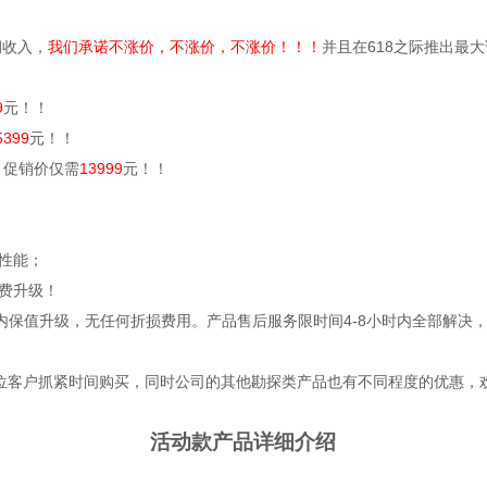
润收入，
我们承诺不涨价，不涨价，不涨价！！！
并且在
618
之际推出最大
9
元！！
5399
元！！
，促销价仅需
13999
元！！
性能；
费升级！
内保值升级，无任何折损费用。产品售后服务限时间
4-8
小时内全部解决
位客户抓紧时间购买，同时公司的其他勘探类产品也有不同程度的优惠，
活动款产品详细介绍