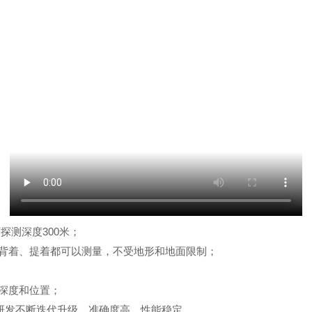
可探测深度
300
米；
背着、提着都可以测量，不受地形和地面限制；
深度和位置；
研发不断迭代升级，准确度高，性能稳定。