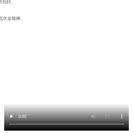
特别好。
找水金箍棒。