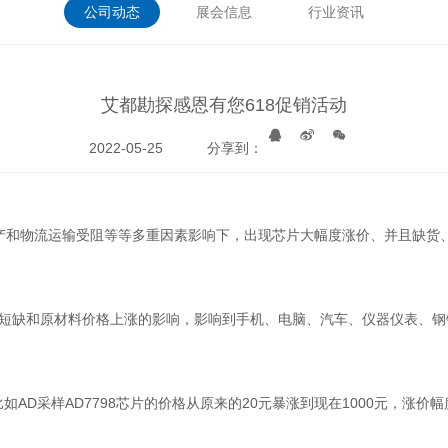
公司动态
展会信息
行业资讯
艾都勘探感恩有您618促销活动
2022-05-25
分享到：
产和物流运输受阻等等多重因素影响下，出现芯片大幅度涨价、并且缺货
短缺和原材料价格上涨的影响，影响到手机、电脑、汽车、仪器仪表、钢
比如
AD
采样
AD7798
芯片的价格从原来的
20
元暴涨到现在
1000
元，涨价幅