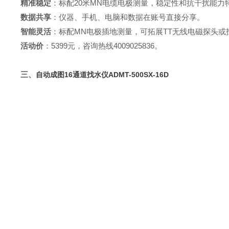
精准稳定
：标配
20
米
MN
电缆电极测量，稳定性和抗干扰能力
数据共享
：仪器、手机、电脑和数据在账号直接分享。
智能灵活
：标配
MN
电极插地测量，可拓展
TT
无线电磁探头或
活动价
：5399元，咨询热线4009025836。
三、
自动成图
16
通道
找水仪
ADMT-500SX-16D