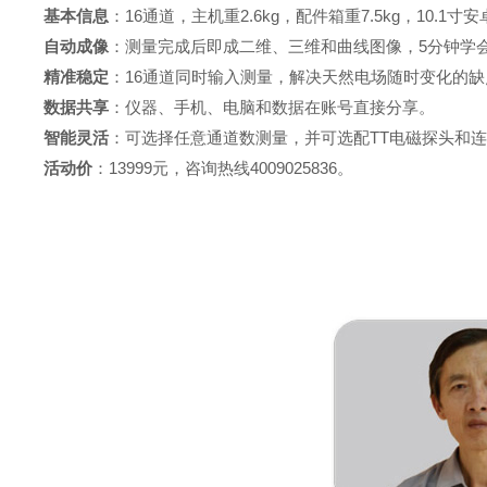
基本信息
：
16
通道，主机重
2.6kg
，配件箱重
7.5kg
，
10.1
寸安
自动成像
：测量完成后即成二维、三维和曲线图像，
5
分钟学
精准稳定
：
16
通道同时输入测量，解决天然电场随时变化的缺
数据共享
：仪器、手机、电脑和数据在账号直接分享。
智能灵活
：可选择任意通道数测量，并可选配
TT
电磁探头和
活动价
：13999元，咨询热线4009025836。