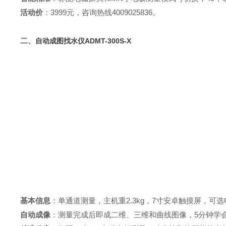
活动价
：3999元，咨询热线4009025836。
二、
自动成图找水仪
ADMT-300S-X
基本信息
：单通道测量，主机重
2.3kg
，
7
寸安卓触摸屏，可选
自动成像
：测量完成后即成二维、三维和曲线图像，
5
分钟学